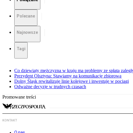
Polecane
Najnowsze
Tagi
Co dziewiąty mężczyzna w kraju ma problemy ze spłatą zaleg
Prezydent Olsztyna: Stawiamy na komunikację zbiorową
Dolny Śląsk rewitalizuje linie kolejowe i inwestuje w pociągi
Odważne decyzje w trudnych czasach
Promowane treści
KONTAKT
O nas