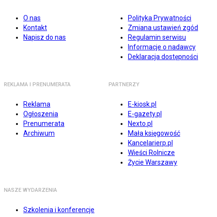
O nas
Polityka Prywatności
Kontakt
Zmiana ustawień zgód
Napisz do nas
Regulamin serwisu
Informacje o nadawcy
Deklaracja dostępności
REKLAMA I PRENUMERATA
PARTNERZY
Reklama
E-kiosk.pl
Ogłoszenia
E-gazety.pl
Prenumerata
Nexto.pl
Archiwum
Mała księgowość
Kancelarierp.pl
Wieści Rolnicze
Życie Warszawy
NASZE WYDARZENIA
Szkolenia i konferencje