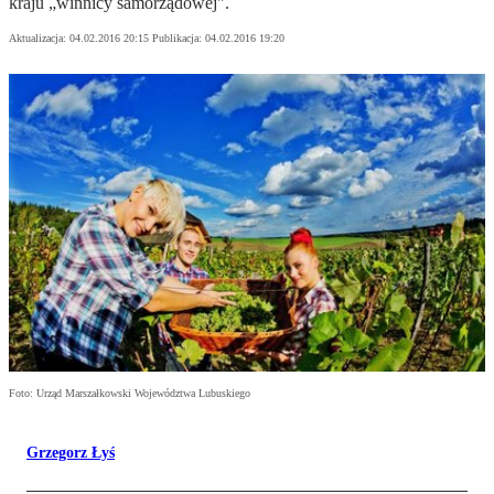
kraju „winnicy samorządowej".
Aktualizacja:
04.02.2016 20:15
Publikacja:
04.02.2016 19:20
Foto: Urząd Marszałkowski Województwa Lubuskiego
Grzegorz Łyś