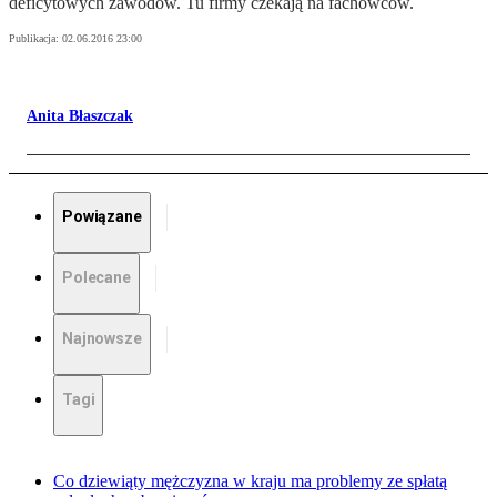
deficytowych zawodów. Tu firmy czekają na fachowców.
Publikacja:
02.06.2016 23:00
Anita Błaszczak
Powiązane
Polecane
Najnowsze
Tagi
Co dziewiąty mężczyzna w kraju ma problemy ze spłatą