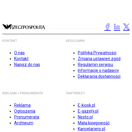
KONTAKT
REGULAMIN
O nas
Polityka Prywatności
Kontakt
Zmiana ustawień zgód
Napisz do nas
Regulamin serwisu
Informacje o nadawcy
Deklaracja dostępności
REKLAMA I PRENUMERATA
PARTNERZY
Reklama
E-kiosk.pl
Ogłoszenia
E-gazety.pl
Prenumerata
Nexto.pl
Archiwum
Mała księgowość
Kancelarierp.pl