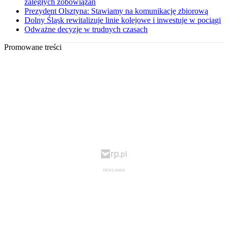
zaległych zobowiązań
Prezydent Olsztyna: Stawiamy na komunikację zbiorową
Dolny Śląsk rewitalizuje linie kolejowe i inwestuje w pociągi
Odważne decyzje w trudnych czasach
Promowane treści