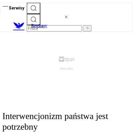
Serwisy
R
egiony
Interwencjonizm państwa jest
potrzebny