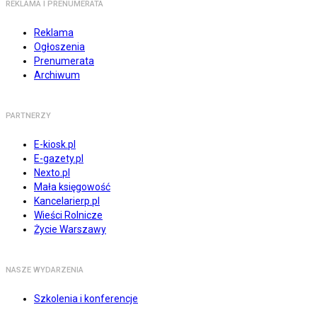
REKLAMA I PRENUMERATA
Reklama
Ogłoszenia
Prenumerata
Archiwum
PARTNERZY
E-kiosk.pl
E-gazety.pl
Nexto.pl
Mała księgowość
Kancelarierp.pl
Wieści Rolnicze
Życie Warszawy
NASZE WYDARZENIA
Szkolenia i konferencje