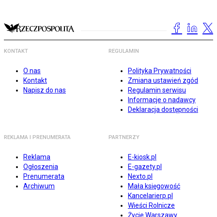
KONTAKT
REGULAMIN
O nas
Polityka Prywatności
Kontakt
Zmiana ustawień zgód
Napisz do nas
Regulamin serwisu
Informacje o nadawcy
Deklaracja dostępności
REKLAMA I PRENUMERATA
PARTNERZY
Reklama
E-kiosk.pl
Ogłoszenia
E-gazety.pl
Prenumerata
Nexto.pl
Archiwum
Mała księgowość
Kancelarierp.pl
Wieści Rolnicze
Życie Warszawy