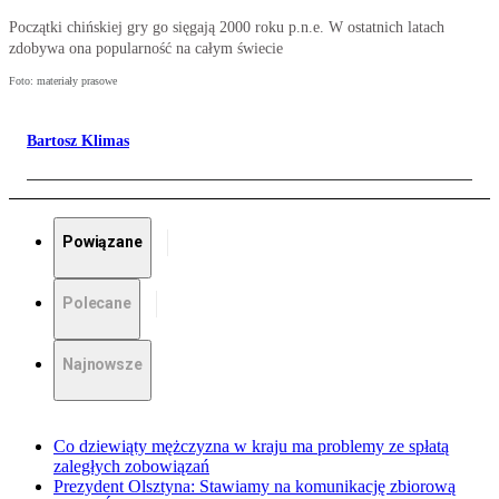
Początki chińskiej gry go sięgają 2000 roku p.n.e. W ostatnich latach
zdobywa ona popularność na całym świecie
Foto: materiały prasowe
Bartosz Klimas
Powiązane
Polecane
Najnowsze
Co dziewiąty mężczyzna w kraju ma problemy ze spłatą
zaległych zobowiązań
Prezydent Olsztyna: Stawiamy na komunikację zbiorową