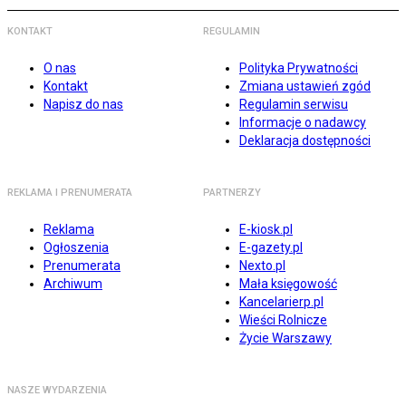
KONTAKT
REGULAMIN
O nas
Polityka Prywatności
Kontakt
Zmiana ustawień zgód
Napisz do nas
Regulamin serwisu
Informacje o nadawcy
Deklaracja dostępności
REKLAMA I PRENUMERATA
PARTNERZY
Reklama
E-kiosk.pl
Ogłoszenia
E-gazety.pl
Prenumerata
Nexto.pl
Archiwum
Mała księgowość
Kancelarierp.pl
Wieści Rolnicze
Życie Warszawy
NASZE WYDARZENIA