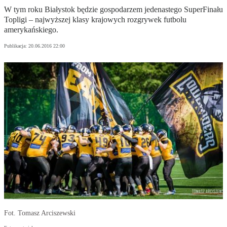
W tym roku Białystok będzie gospodarzem jedenastego SuperFinału
Topligi – najwyższej klasy krajowych rozgrywek futbolu
amerykańskiego.
Publikacja:
20.06.2016 22:00
Fot. Tomasz Arciszewski