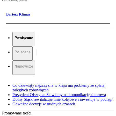
Foto: materiały prasowe
Bartosz Klimas
Powiązane
Polecane
Najnowsze
Co dziewiąty mężczyzna w kraju ma problemy ze spłatą
zaległych zobowiązań
Prezydent Olsztyna: Stawiamy na komunikację zbiorową
Dolny Śląsk rewitalizuje linie kolejowe i inwestuje w pociągi
Odważne decyzje w trudnych czasach
Promowane treści