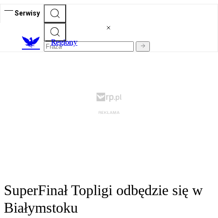
Serwisy
R
egiony
SuperFinał Topligi odbędzie się w
Białymstoku