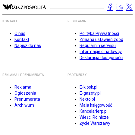
KONTAKT
REGULAMIN
O nas
Polityka Prywatności
Kontakt
Zmiana ustawień zgód
Napisz do nas
Regulamin serwisu
Informacje o nadawcy
Deklaracja dostępności
REKLAMA I PRENUMERATA
PARTNERZY
Reklama
E-kiosk.pl
Ogłoszenia
E-gazety.pl
Prenumerata
Nexto.pl
Archiwum
Mała księgowość
Kancelarierp.pl
Wieści Rolnicze
Życie Warszawy