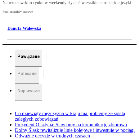
Na wrocławskim rynku w weekendy słychać wszystkie europejskie języki
Foto: materiały prasowe
Danuta Walewska
Powiązane
Polecane
Najnowsze
Co dziewiąty mężczyzna w kraju ma problemy ze spłatą
zaległych zobowiązań
Prezydent Olsztyna: Stawiamy na komunikację zbiorową
Dolny Śląsk rewitalizuje linie kolejowe i inwestuje w pociągi
Odważne decyzje w trudnych czasach