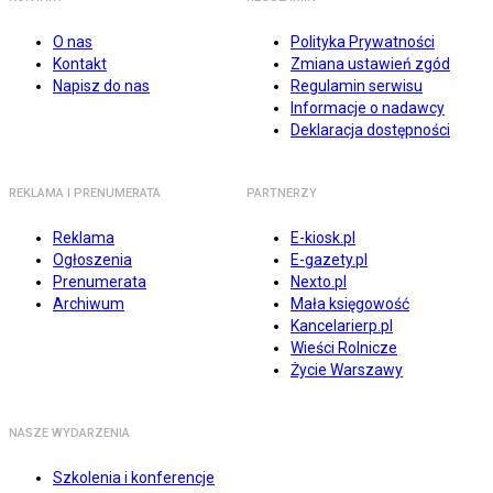
O nas
Polityka Prywatności
Kontakt
Zmiana ustawień zgód
Napisz do nas
Regulamin serwisu
Informacje o nadawcy
Deklaracja dostępności
REKLAMA I PRENUMERATA
PARTNERZY
Reklama
E-kiosk.pl
Ogłoszenia
E-gazety.pl
Prenumerata
Nexto.pl
Archiwum
Mała księgowość
Kancelarierp.pl
Wieści Rolnicze
Życie Warszawy
NASZE WYDARZENIA
Szkolenia i konferencje