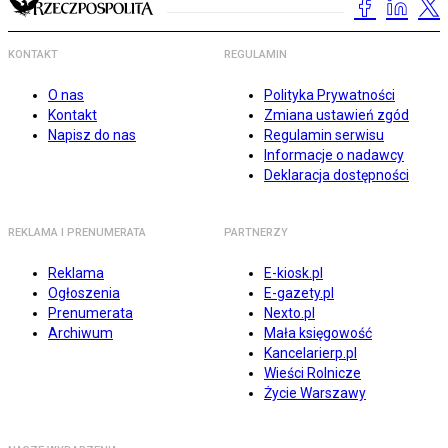
KONTAKT
REGULAMIN
O nas
Polityka Prywatności
Kontakt
Zmiana ustawień zgód
Napisz do nas
Regulamin serwisu
Informacje o nadawcy
Deklaracja dostępności
REKLAMA I PRENUMERATA
PARTNERZY
Reklama
E-kiosk.pl
Ogłoszenia
E-gazety.pl
Prenumerata
Nexto.pl
Archiwum
Mała księgowość
Kancelarierp.pl
Wieści Rolnicze
Życie Warszawy