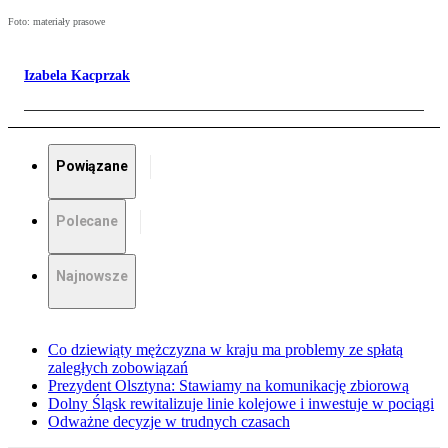
Foto: materiały prasowe
Izabela Kacprzak
Powiązane
Polecane
Najnowsze
Co dziewiąty mężczyzna w kraju ma problemy ze spłatą
zaległych zobowiązań
Prezydent Olsztyna: Stawiamy na komunikację zbiorową
Dolny Śląsk rewitalizuje linie kolejowe i inwestuje w pociągi
Odważne decyzje w trudnych czasach