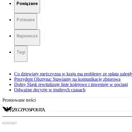
Powiązane
Polecane
Najnowsze
Tagi
Co dziewiąty mężczyzna w kraju ma problemy ze spłatą zaleg
Prezydent Olsztyna: Stawiamy na komunikację zbiorową
Dolny Śląsk rewitalizuje linie kolejowe i inwestuje w pociągi
Odważne decyzje w trudnych czasach
Promowane treści
KONTAKT