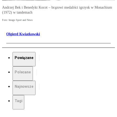
Andrzej Bek i Benedykt Kocot – brązowi medaliści igrzysk w Monachium
(1972) w tandemach
Foto: Imago Sport and News
Olgierd Kwiatkowski
Powiązane
Polecane
Najnowsze
Tagi