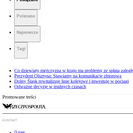
Polecane
Najnowsze
Tagi
Co dziewiąty mężczyzna w kraju ma problemy ze spłatą zaleg
Prezydent Olsztyna: Stawiamy na komunikację zbiorową
Dolny Śląsk rewitalizuje linie kolejowe i inwestuje w pociągi
Odważne decyzje w trudnych czasach
Promowane treści
KONTAKT
O nas