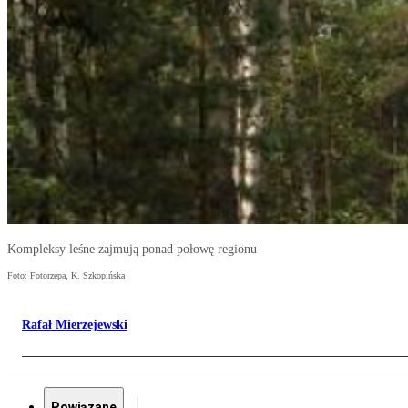
Kompleksy leśne zajmują ponad połowę regionu
Foto: Fotorzepa, K. Szkopińska
Rafał Mierzejewski
Powiązane