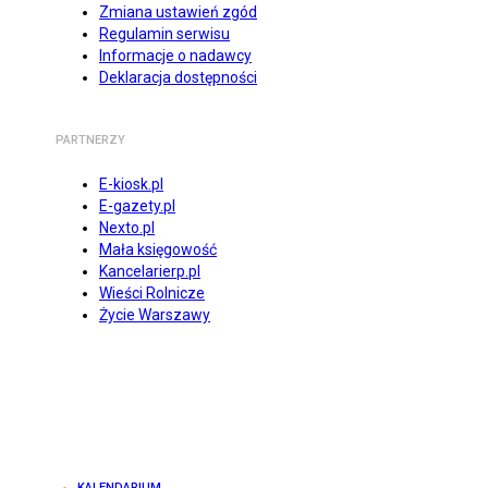
Zmiana ustawień zgód
Regulamin serwisu
Informacje o nadawcy
Deklaracja dostępności
PARTNERZY
E-kiosk.pl
E-gazety.pl
Nexto.pl
Mała księgowość
Kancelarierp.pl
Wieści Rolnicze
Życie Warszawy
KALENDARIUM