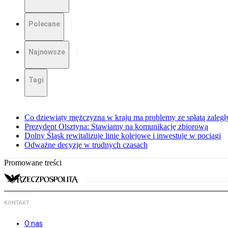
Polecane
Najnowsze
Tagi
Co dziewiąty mężczyzna w kraju ma problemy ze spłatą zaleg
Prezydent Olsztyna: Stawiamy na komunikację zbiorową
Dolny Śląsk rewitalizuje linie kolejowe i inwestuje w pociągi
Odważne decyzje w trudnych czasach
Promowane treści
KONTAKT
O nas