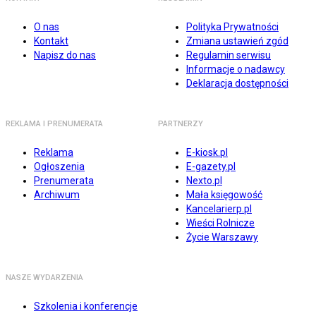
O nas
Polityka Prywatności
Kontakt
Zmiana ustawień zgód
Napisz do nas
Regulamin serwisu
Informacje o nadawcy
Deklaracja dostępności
REKLAMA I PRENUMERATA
PARTNERZY
Reklama
E-kiosk.pl
Ogłoszenia
E-gazety.pl
Prenumerata
Nexto.pl
Archiwum
Mała księgowość
Kancelarierp.pl
Wieści Rolnicze
Życie Warszawy
NASZE WYDARZENIA
Szkolenia i konferencje