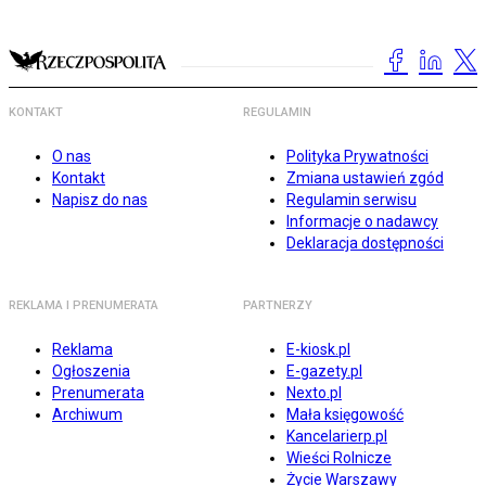
KONTAKT
REGULAMIN
O nas
Polityka Prywatności
Kontakt
Zmiana ustawień zgód
Napisz do nas
Regulamin serwisu
Informacje o nadawcy
Deklaracja dostępności
REKLAMA I PRENUMERATA
PARTNERZY
Reklama
E-kiosk.pl
Ogłoszenia
E-gazety.pl
Prenumerata
Nexto.pl
Archiwum
Mała księgowość
Kancelarierp.pl
Wieści Rolnicze
Życie Warszawy