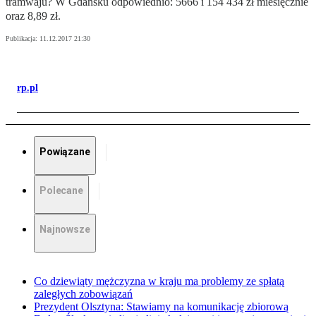
tramwaju? W Gdańsku odpowiednio: 5666 i 154 434 zł miesięcznie
oraz 8,89 zł.
Publikacja:
11.12.2017 21:30
rp.pl
Powiązane
Polecane
Najnowsze
Co dziewiąty mężczyzna w kraju ma problemy ze spłatą
zaległych zobowiązań
Prezydent Olsztyna: Stawiamy na komunikację zbiorową