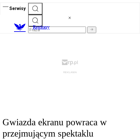
Serwisy
R
egiony
Gwiazda ekranu powraca w
przejmującym spektaklu