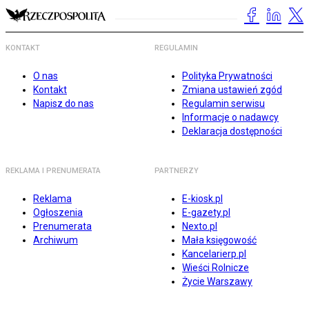
KONTAKT
REGULAMIN
O nas
Polityka Prywatności
Kontakt
Zmiana ustawień zgód
Napisz do nas
Regulamin serwisu
Informacje o nadawcy
Deklaracja dostępności
REKLAMA I PRENUMERATA
PARTNERZY
Reklama
E-kiosk.pl
Ogłoszenia
E-gazety.pl
Prenumerata
Nexto.pl
Archiwum
Mała księgowość
Kancelarierp.pl
Wieści Rolnicze
Życie Warszawy