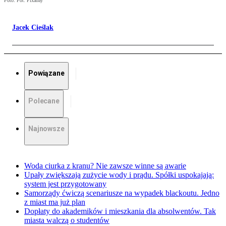
Foto: Fot. Pixabay
Jacek Cieślak
Powiązane
Polecane
Najnowsze
Woda ciurka z kranu? Nie zawsze winne są awarie
Upały zwiększają zużycie wody i prądu. Spółki uspokajają:
system jest przygotowany
Samorządy ćwiczą scenariusze na wypadek blackoutu. Jedno
z miast ma już plan
Dopłaty do akademików i mieszkania dla absolwentów. Tak
miasta walczą o studentów