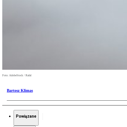
Foto: AdobeStock / Rafal
Bartosz Klimas
Powiązane