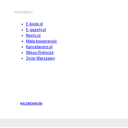
PARTNERZY
E-kiosk.pl
E-gazety.pl
Nexto.pl
Mała księgowość
Kancelarierp.pl
Wieści Rolnicze
Życie Warszawy
KALENDARIUM