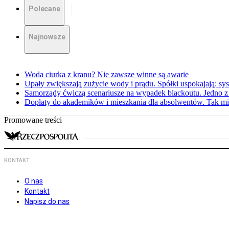
Polecane
Najnowsze
Woda ciurka z kranu? Nie zawsze winne są awarie
Upały zwiększają zużycie wody i prądu. Spółki uspokajają: sy
Samorządy ćwiczą scenariusze na wypadek blackoutu. Jedno z 
Dopłaty do akademików i mieszkania dla absolwentów. Tak mi
Promowane treści
KONTAKT
O nas
Kontakt
Napisz do nas