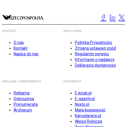
KONTAKT
REGULAMIN
O nas
Polityka Prywatności
Kontakt
Zmiana ustawień zgód
Napisz do nas
Regulamin serwisu
Informacje o nadawcy
Deklaracja dostępności
REKLAMA I PRENUMERATA
PARTNERZY
Reklama
E-kiosk.pl
Ogłoszenia
E-gazety.pl
Prenumerata
Nexto.pl
Archiwum
Mała księgowość
Kancelarierp.pl
Wieści Rolnicze