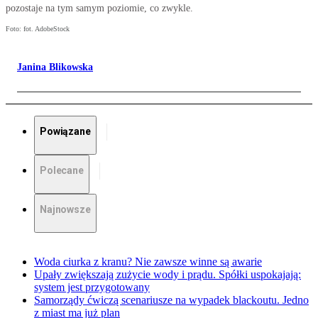
pozostaje na tym samym poziomie, co zwykle.
Foto: fot. AdobeStock
Janina Blikowska
Powiązane
Polecane
Najnowsze
Woda ciurka z kranu? Nie zawsze winne są awarie
Upały zwiększają zużycie wody i prądu. Spółki uspokajają:
system jest przygotowany
Samorządy ćwiczą scenariusze na wypadek blackoutu. Jedno
z miast ma już plan