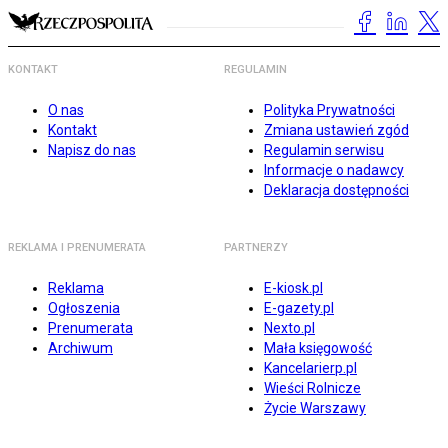
KONTAKT
REGULAMIN
O nas
Polityka Prywatności
Kontakt
Zmiana ustawień zgód
Napisz do nas
Regulamin serwisu
Informacje o nadawcy
Deklaracja dostępności
REKLAMA I PRENUMERATA
PARTNERZY
Reklama
E-kiosk.pl
Ogłoszenia
E-gazety.pl
Prenumerata
Nexto.pl
Archiwum
Mała księgowość
Kancelarierp.pl
Wieści Rolnicze
Życie Warszawy