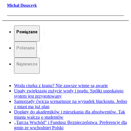
Michał Duszczyk
Powiązane
Polecane
Najnowsze
Woda ciurka z kranu? Nie zawsze winne są awarie
Upały zwiększają zużycie wody i prądu. Spółki uspokajają:
system jest przygotowany
Samorządy ćwiczą scenariusze na wypadek blackoutu. Jedno
z miast ma już plan
Dopłaty do akademików i mieszkania dla absolwentów. Tak
miasta walczą o studentów
„Tarcza Wschód” i Fundusz Bezpieczeństwa. Preferencje dla
gmin ze wschodniej Polski