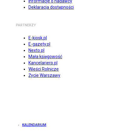
Informacje o nadawcy
Deklaracja dostępności
PARTNERZY
E-kiosk.pl
E-gazety.pl
Nexto.pl
Mała księgowość
Kancelarierp.pl
Wieści Rolnicze
Życie Warszawy
KALENDARIUM