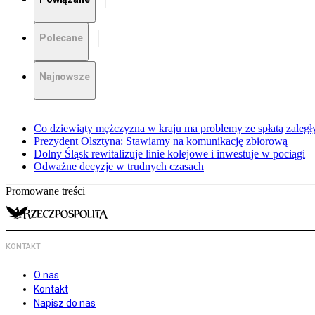
Polecane
Najnowsze
Co dziewiąty mężczyzna w kraju ma problemy ze spłatą zaleg
Prezydent Olsztyna: Stawiamy na komunikację zbiorową
Dolny Śląsk rewitalizuje linie kolejowe i inwestuje w pociągi
Odważne decyzje w trudnych czasach
Promowane treści
KONTAKT
O nas
Kontakt
Napisz do nas