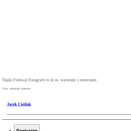
Śląski Festiwal Fotografii to m.in. warsztaty z mistrzami
Foto: materiały prasowe
Jacek Cieślak
Powiązane