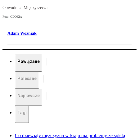
Obwodnica Międzyrzecza
Foto: GDDKiA
Adam Woźniak
Powiązane
Polecane
Najnowsze
Tagi
Co dziewiąty mężczyzna w kraju ma problemy ze spłatą