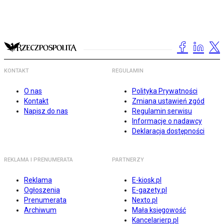
KONTAKT
REGULAMIN
O nas
Polityka Prywatności
Kontakt
Zmiana ustawień zgód
Napisz do nas
Regulamin serwisu
Informacje o nadawcy
Deklaracja dostępności
REKLAMA I PRENUMERATA
PARTNERZY
Reklama
E-kiosk.pl
Ogłoszenia
E-gazety.pl
Prenumerata
Nexto.pl
Archiwum
Mała księgowość
Kancelarierp.pl