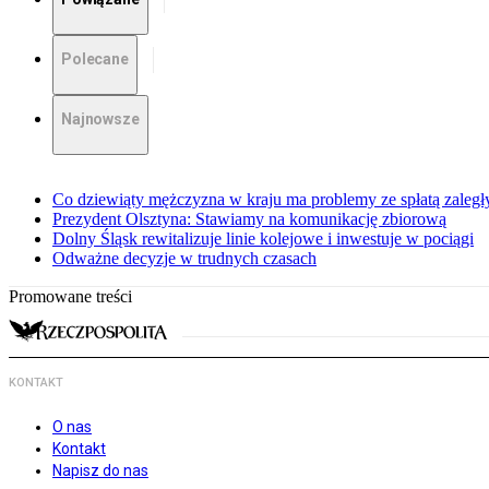
Polecane
Najnowsze
Co dziewiąty mężczyzna w kraju ma problemy ze spłatą zaleg
Prezydent Olsztyna: Stawiamy na komunikację zbiorową
Dolny Śląsk rewitalizuje linie kolejowe i inwestuje w pociągi
Odważne decyzje w trudnych czasach
Promowane treści
KONTAKT
O nas
Kontakt
Napisz do nas