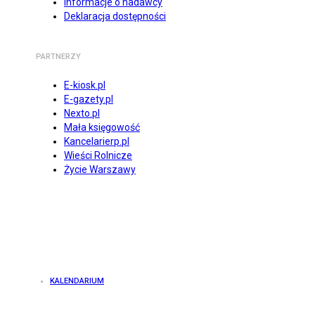
Informacje o nadawcy
Deklaracja dostępności
PARTNERZY
E-kiosk.pl
E-gazety.pl
Nexto.pl
Mała księgowość
Kancelarierp.pl
Wieści Rolnicze
Życie Warszawy
KALENDARIUM