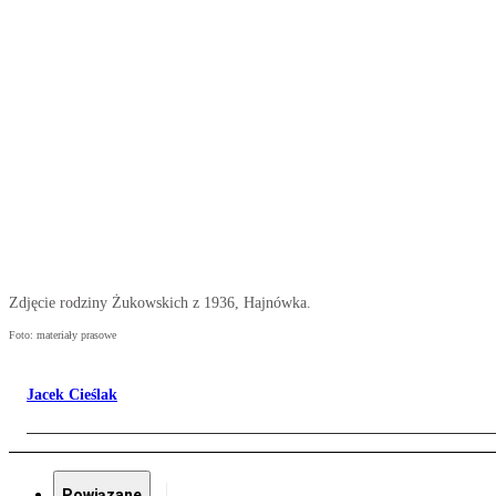
Zdjęcie rodziny Żukowskich z 1936, Hajnówka.
Foto: materiały prasowe
Jacek Cieślak
Powiązane