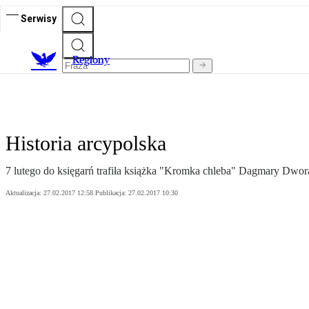
Serwisy
R
egiony
Historia arcypolska
7 lutego do księgarń trafiła książka "Kromka chleba" Dagmary Dworak
Aktualizacja:
27.02.2017 12:58
Publikacja:
27.02.2017 10:30