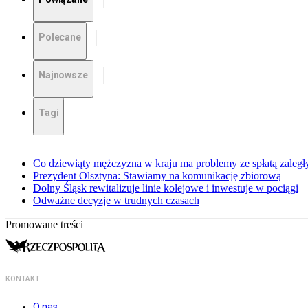
Polecane
Najnowsze
Tagi
Co dziewiąty mężczyzna w kraju ma problemy ze spłatą zaleg
Prezydent Olsztyna: Stawiamy na komunikację zbiorową
Dolny Śląsk rewitalizuje linie kolejowe i inwestuje w pociągi
Odważne decyzje w trudnych czasach
Promowane treści
KONTAKT
O nas